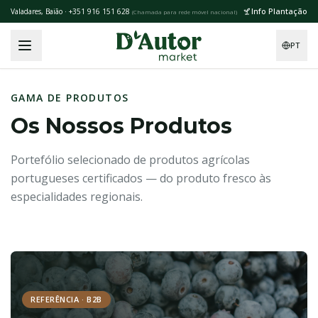
Skip to main content
Info Plantação
Valadares, Baião · +351 916 151 628
(
Chamada para rede móvel nacional
)
PT
GAMA DE PRODUTOS
Os Nossos Produtos
Portefólio selecionado de produtos agrícolas
portugueses certificados — do produto fresco às
especialidades regionais.
REFERÊNCIA · B2B