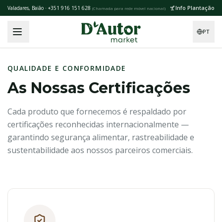
Skip to main content
Info Plantação
Valadares, Baião · +351 916 151 628
(
Chamada para rede móvel nacional
)
PT
QUALIDADE E CONFORMIDADE
As Nossas Certificações
Cada produto que fornecemos é respaldado por
certificações reconhecidas internacionalmente —
garantindo segurança alimentar, rastreabilidade e
sustentabilidade aos nossos parceiros comerciais.