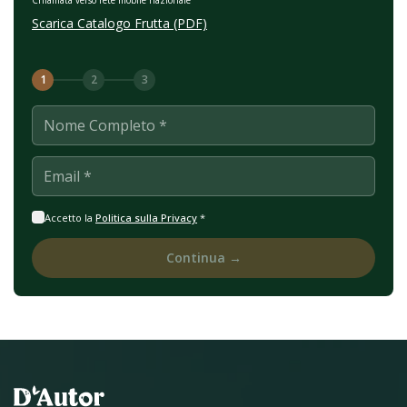
Chiamata verso rete mobile nazionale
Scarica Catalogo Frutta (PDF)
1
2
3
Nome Completo *
Email *
Accetto la
Politica sulla Privacy
*
Continua →