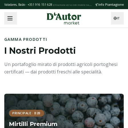
Skip to main content
Info Piantagione
Valadares, Baião · +351 916 151 628
(
Chiamata verso rete mobile nazionale
)
IT
GAMMA PRODOTTI
I Nostri Prodotti
Un portafoglio mirato di prodotti agricoli portoghesi
certificati — dai prodotti freschi alle specialità.
PRINCIPALE · B2B
Mirtilli Premium