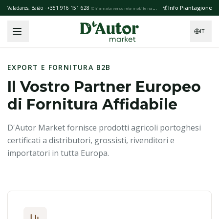
Skip to main content
Info Piantagione
Valadares, Baião · +351 916 151 628
(
Chiamata verso rete mobile nazionale
)
IT
EXPORT E FORNITURA B2B
Il Vostro Partner Europeo
di Fornitura Affidabile
D'Autor Market fornisce prodotti agricoli portoghesi
certificati a distributori, grossisti, rivenditori e
importatori in tutta Europa.