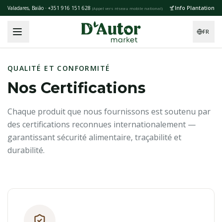
Skip to main content
Info Plantation
Valadares, Baião · +351 916 151 628
(
Appel vers réseau mobile national
)
FR
QUALITÉ ET CONFORMITÉ
Nos Certifications
Chaque produit que nous fournissons est soutenu par
des certifications reconnues internationalement —
garantissant sécurité alimentaire, traçabilité et
durabilité.