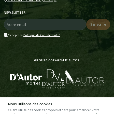
NEWSLETTER
S'inscrire
J'accepte la
Politique de Confidentialité
.
GROUPE CORAGEM D'AUTOR
Nous utilisons des cookies
©
2026
D'Autor Market.
Tous droits réservés.
Ce site utilise des cookies propres et tiers pour améliorer votre
design & website by
Wezies