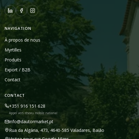
NAVIGATION
À propos de nous
Myrtilles
Produits
Export / B2B
Contact
CONTACT
+351 916 151 628
Appel vers réseau mobile national
info@dautormarket.pt
Rua da Algária, 473, 4640-585 Valadares, Baião
Visitez-nous sur Google Maps