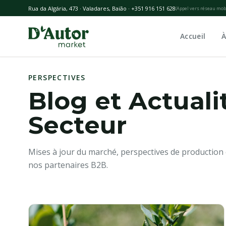
Skip to main content
Rua da Algária, 473 · Valadares, Baião · +351 916 151 628
(
Appel vers réseau mob
Accueil
À
PERSPECTIVES
Blog et Actuali
Secteur
Mises à jour du marché, perspectives de production
nos partenaires B2B.