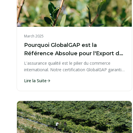
March 2025
Pourquoi GlobalGAP est la
Référence Absolue pour l'Export de
Baies
L'assurance qualité est le pilier du commerce
international. Notre certification GlobalGAP garantit
les plus hauts standards.
Lire la Suite