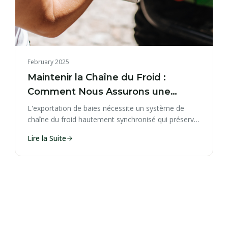
February 2025
Maintenir la Chaîne du Froid :
Comment Nous Assurons une
Fraîcheur Optimale à l'Export
L'exportation de baies nécessite un système de
chaîne du froid hautement synchronisé qui préserve
une fraîcheur optimale.
Lire la Suite