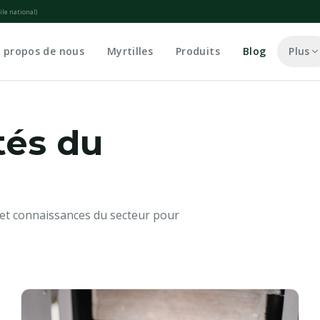
ile national
)
 propos de nous
Myrtilles
Produits
Blog
Plus
tés du
 et connaissances du secteur pour