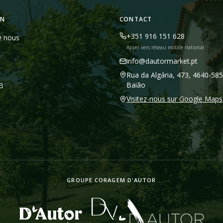
ON
CONTACT
+351 916 151 628
e nous
Appel vers réseau mobile national
info@dautormarket.pt
Rua da Algária, 473, 4640-585
Baião
2B
Visitez-nous sur Google Maps
GROUPE CORAGEM D'AUTOR