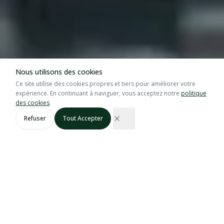
Nous utilisons des cookies
Ce site utilise des cookies propres et tiers pour améliorer votre
expérience. En continuant à naviguer, vous acceptez notre
politique
des cookies
.
DÉFILER
Refuser
Tout Accepter
GRASP · GGN · Bio
60 Tonnes
Certifié
Capacité Myrtilles
8+ Marchés
Prêt à l'Export
En Europe
Approvisionnement Annuel