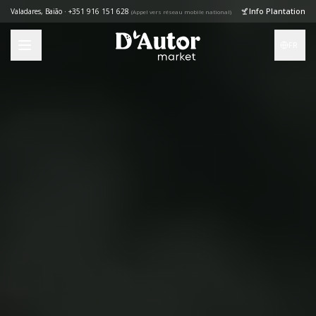
Skip to main content
Info Plantation
Valadares, Baião · +351 916 151 628
(
Appel vers réseau mobile national
)
FR