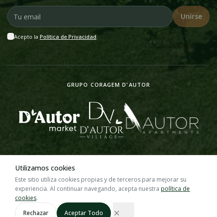
Unirse
Acepto la
Política de Privacidad
.
GRUPO CORAGEM D'AUTOR
Utilizamos cookies
©
2026
D'Autor Market.
Todos los derechos reservados.
Este sitio utiliza cookies propias y de terceros para mejorar su
design & website by
Wezies
experiencia. Al continuar navegando, acepta nuestra
política de
Política de Privacidad
Política de Cookies
cookies
.
Rechazar
Aceptar Todo