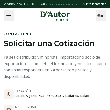
Skip to main content
Info Plantación
Valadares, Baião · +351 916 151 628
(
Llamada a red móvil nacional
)
ES
CONTÁCTENOS
Solicitar una Cotización
Ya sea distribuidor, minorista, importador o socio de
exportación — complete el formulario y nuestro equipo
comercial responderá en 24 horas con precios y
disponibilidad.
UBICACIÓN
Rua da Algária, 473, 4640-585 Valadares, Baião
EMAIL GENERAL