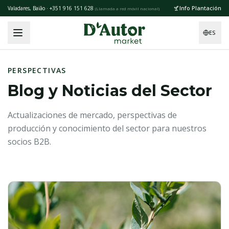
Skip to main content
Info Plantación
Valadares, Baião · +351 916 151 628
(
Llamada a red móvil nacional
)
ES
PERSPECTIVAS
Blog y Noticias del Sector
Actualizaciones de mercado, perspectivas de
producción y conocimiento del sector para nuestros
socios B2B.