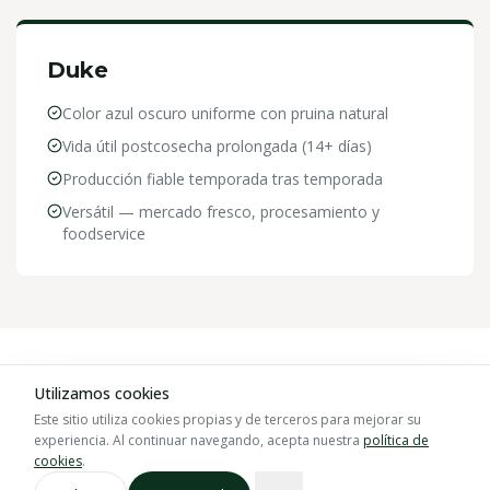
Duke
Color azul oscuro uniforme con pruina natural
Vida útil postcosecha prolongada (14+ días)
Producción fiable temporada tras temporada
Versátil — mercado fresco, procesamiento y
foodservice
PROCESO DE ASOCIACIÓN
Utilizamos cookies
Este sitio utiliza cookies propias y de terceros para mejorar su
De la Consulta a la Entrega
experiencia. Al continuar navegando, acepta nuestra
política de
cookies
.