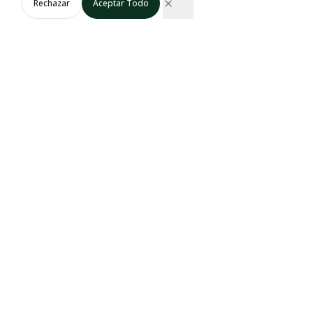
Rechazar
Aceptar Todo
01
Consulta y Pedido
Envíe sus requisitos de volumen a través de nuestro formulario
B2B.
02
Calidad y Cumplimiento
Alineamos nuestro suministro con sus estándares de mercado y
certificaciones específicas.
03
Coordinación Logística
Nuestro equipo gestiona toda la documentación de exportación
y programación de cadena de frío.