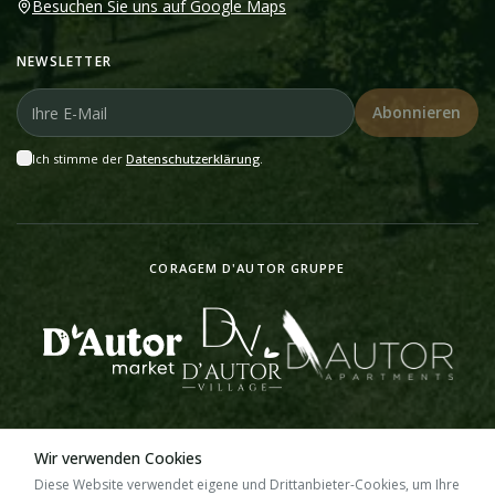
Besuchen Sie uns auf Google Maps
NEWSLETTER
Abonnieren
Ich stimme der
Datenschutzerklärung
.
CORAGEM D'AUTOR GRUPPE
Wir verwenden Cookies
©
2026
D'Autor Market.
Alle Rechte vorbehalten.
Diese Website verwendet eigene und Drittanbieter-Cookies, um Ihre
design & website by
Wezies