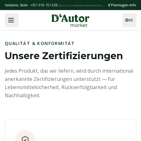
Skip to main content
Plantagen-Info
Valadares, Baião · +351 916 151 628
(
Anruf ins nationale Mobilfunknetz
)
DE
QUALITÄT & KONFORMITÄT
Unsere Zertifizierungen
Jedes Produkt, das wir liefern, wird durch international
anerkannte Zertifizierungen unterstützt — für
Lebensmittelsicherheit, Rückverfolgbarkeit und
Nachhaltigkeit.