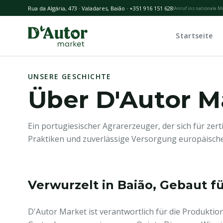
Skip to main content
Rua da Algária, 473 · Valadares, Baião · +351 916 151 628
(
Anruf ins nationale M
Startseite
UNSERE GESCHICHTE
Über D'Autor M
Ein portugiesischer Agrarerzeuger, der sich für zerti
Praktiken und zuverlässige Versorgung europäische
Verwurzelt in Baião, Gebaut f
D'Autor Market ist verantwortlich für die Produktio