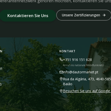
Lieferantennetzwerk gehören möchten, kontaktieren Sie uns
Unsere Zertifizierungen
Kontaktieren Sie Uns
ON
KONTAKT
+351 916 151 628
Anruf ins nationale Mobilfunknetz
en
info@dautormarket.pt
Rua da Algária, 473, 4640-585
Baião
2B
Besuchen Sie uns auf Googl