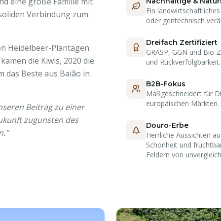
d eine große Familie mit
Nachhaltige & Natür
Ein landwirtschaftliche
r soliden Verbindung zum
oder gentechnisch ver
Dreifach Zertifiziert
en Heidelbeer-Plantagen
GRASP, GGN und Bio-Zer
amen die Kiwis, 2020 die
und Rückverfolgbarkeit.
 das Beste aus Baião in
B2B-Fokus
Maßgeschneidert für Di
europäischen Märkten.
nseren Beitrag zu einer
ukunft zugunsten des
Douro-Erbe
n."
Herrliche Aussichten a
Schönheit und fruchtba
Feldern von unvergleichl